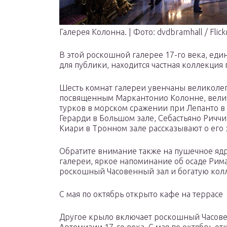
Галерея Колонна. | Фото: dvdbramhall / Flickr
В этой роскошной галерее 17-го века, еди
для публики, находится частная коллекция
Шесть комнат галереи увенчаны великол
посвященным Маркантонио Колонне, вели
турков в морском сражении при Лепанто в
Герарди в Большом зале, Себастьяно Ричч
Киари в Тронном зале рассказывают о его з
Обратите внимание также на пушечное ядр
галереи, яркое напоминание об осаде Рима
роскошный Часовенный зал и богатую кол
С мая по октябрь открыто кафе на террасе
Другое крыло включает роскошный Часове