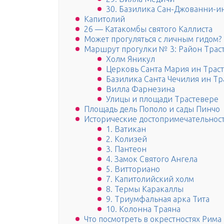
30. Базилика Сан-Джованни-и
Капитолий
26 — Катакомбы cвятого Каллиста
Может прогуляться с личным гидом?
Маршрут прогулки № 3: Район Трас
Холм Яникул
Церковь Санта Мария ин Трас
Базилика Санта Чечилия ин Тр
Вилла Фарнезина
Улицы и площади Трастевере
Площадь дель Пополо и сады Пинчо
Исторические достопримечательнос
1. Ватикан
2. Колизей
3. Пантеон
4. Замок Святого Ангела
5. Витториано
7. Капитолийский холм
8. Термы Каракаллы
9. Триумфальная арка Тита
10. Колонна Траяна
Что посмотреть в окрестностях Рима