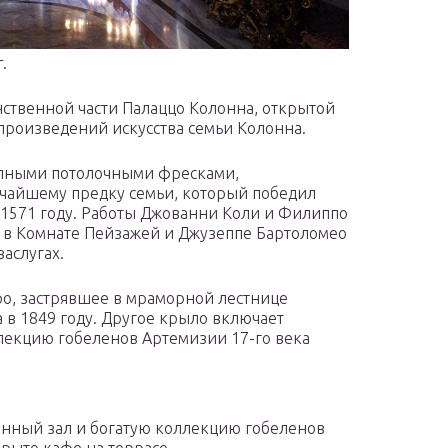
.
нственной части Палаццо Колонна, открытой
 произведений искусства семьи Колонна.
епными потолочными фресками,
чайшему предку семьи, который победил
 1571 году. Работы Джованни Коли и Филиппо
и в Комнате Пейзажей и Джузеппе Бартоломео
аслугах.
о, застрявшее в мраморной лестнице
 в 1849 году. Другое крыло включает
лекцию гобеленов Артемизии 17-го века
нный зал и богатую коллекцию гобеленов