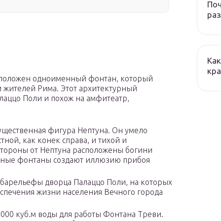
Поч
ра
Как
кра
асположен одноименный фонтан, который
и жителей Рима. Этот архитектурный
аццо Поли и похож на амфитеатр,
ущественная фигура Нептуна. Он умело
тной, как конек справа, и тихой и
 стороны от Нептуна расположены богини
адные фонтаны создают иллюзию прибоя
 барельефы дворца Палаццо Поли, на которых
еспечения жизни населения Вечного города
 000 куб.м воды для работы Фонтана Треви.