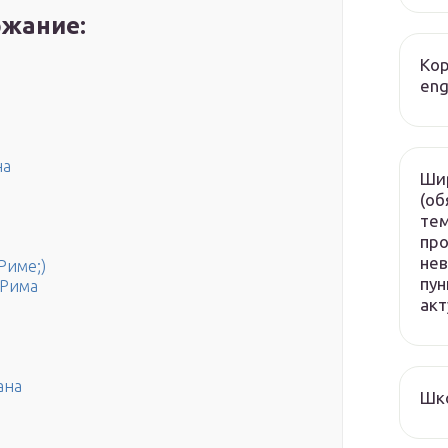
жание:
Кор
eng
на
Ши
(об
те
пр
нев
Риме;)
пу
 Рима
акт
ана
Шк