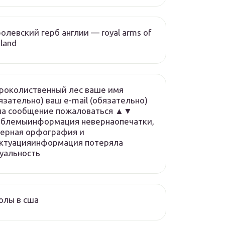
олевский герб англии — royal arms of
land
роколиственный лес ваше имя
язательно) ваш e-mail (обязательно)
ма сообщение пожаловаться ▲▼
облемыинформация невернаопечатки,
ерная орфография и
нктуацияинформация потеряла
уальность
олы в сша