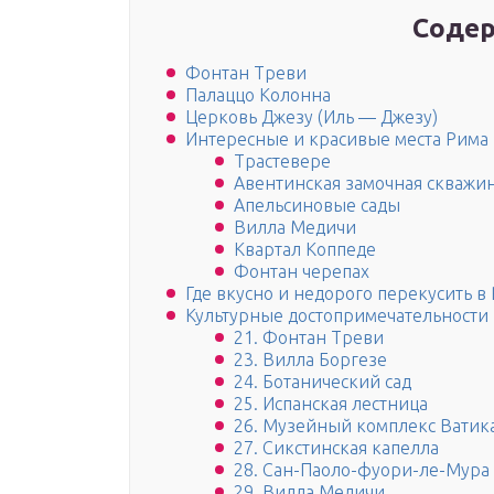
Содер
Фонтан Треви
Палаццо Колонна
Церковь Джезу (Иль — Джезу)
Интересные и красивые места Рима
Трастевере
Авентинская замочная скважи
Апельсиновые сады
Вилла Медичи
Квартал Коппеде
Фонтан черепах
Где вкусно и недорого перекусить в 
Культурные достопримечательности
21. Фонтан Треви
23. Вилла Боргезе
24. Ботанический сад
25. Испанская лестница
26. Музейный комплекс Ватик
27. Сикстинская капелла
28. Сан-Паоло-фуори-ле-Мура
29. Вилла Медичи