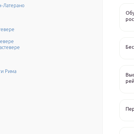
н-Латерано
Обу
рос
тевере
тевере
Бес
астевере
ти Рима
Выс
рей
Пер