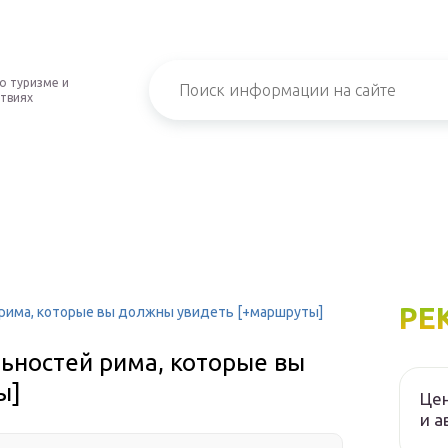
о туризме и
твиях
РЕ
рима, которые вы должны увидеть [+маршруты]
ьностей рима, которые вы
ы]
Цен
и а