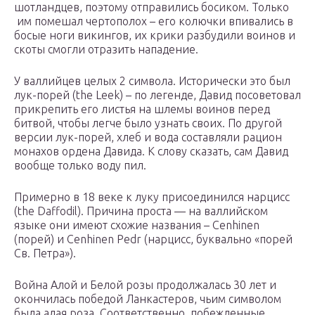
шотландцев, поэтому отправились босиком. Только
им помешал чертополох – его колючки впивались в
босые ноги викингов, их крики разбудили воинов и
скоты смогли отразить нападение.
У валлийцев целых 2 символа. Исторически это был
лук-порей (the Leek) – по легенде, Давид посоветовал
прикрепить его листья на шлемы воинов перед
битвой, чтобы легче было узнать своих. По другой
версии лук-порей, хлеб и вода составляли рацион
монахов ордена Давида. К слову сказать, сам Давид
вообще только воду пил.
Примерно в 18 веке к луку присоединился нарцисс
(the Daffodil). Причина проста — на валлийском
языке они имеют схожие названия – Cenhinen
(порей) и Cenhinen Pedr (нарцисс, буквально «порей
Св. Петра»).
Война Алой и Белой розы продолжалась 30 лет и
окончилась победой Ланкастеров, чьим символом
была алая роза. Соответственно, побежденные