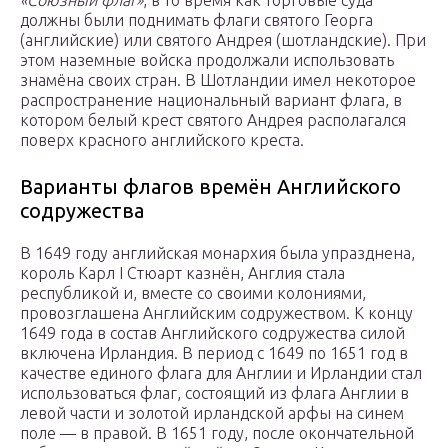
«Союзный флаг»
, в то время как торговые суда
должны были поднимать флаги святого Георга
(английские) или святого Андрея (шотландские). При
этом наземные войска продолжали использовать
знамёна своих стран. В Шотландии имел некоторое
распространение национальный вариант флага, в
котором белый крест святого Андрея располагался
поверх красного английского креста.
Варианты флагов времён Английского
содружества
В 1649 году английская монархия была упразднена,
король Карл I Стюарт казнён, Англия стала
республикой и, вместе со своими колониями,
провозглашена Английским содружеством. К концу
1649 года в состав Английского содружества силой
включена Ирландия. В период с 1649 по 1651 год в
качестве единого флага для Англии и Ирландии стал
использоваться флаг, состоящий из флага Англии в
левой части и золотой ирландской арфы на синем
поле — в правой. В 1651 году, после окончательной