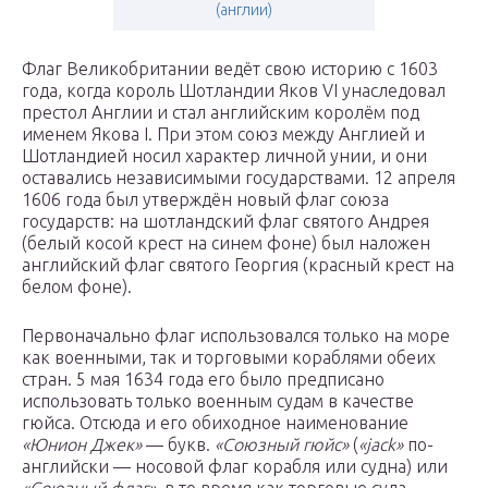
(англии)
Флаг Великобритании ведёт свою историю с 1603
года, когда король Шотландии Яков VI унаследовал
престол Англии и стал английским королём под
именем Якова I. При этом союз между Англией и
Шотландией носил характер личной унии, и они
оставались независимыми государствами. 12 апреля
1606 года был утверждён новый флаг союза
государств: на шотландский флаг святого Андрея
(белый косой крест на синем фоне) был наложен
английский флаг святого Георгия (красный крест на
белом фоне).
Первоначально флаг использовался только на море
как военными, так и торговыми кораблями обеих
стран. 5 мая 1634 года его было предписано
использовать только военным судам в качестве
гюйса. Отсюда и его обиходное наименование
«Юнион Джек»
— букв.
«Союзный гюйс»
(
«jack»
по-
английски — носовой флаг корабля или судна) или