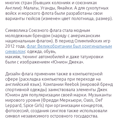
многих стран (бывших колониях и союзниках
Англии): Мальты, Уганды, Ямайки. А для сухопутных
войск и морского флота были разработаны свои
варианты гюйсов (изменен цвет полотнища, размер).
Символика Союзного флага стала модным
молодежным брендом (наряду с американским
национальным флагом). В период Олимпийских игр
2012 года,
флаг Великобритании был оригинальным
символом
: одежда, обувь,
макияж, тюнинг автомобилей и даже татуировки
были с изображением «Юнион Джека».
Дизайн флага применим также в компьютерной
сфере (раскладка компьютера при переходе на
английский язык). Компании Reebok (мировой бренд
спортивной одежды) заимствовала элементы Джек
Юнион для популяризации своей марки. Музыканты
мирового уровня (Фредди Меркьюри, Oasis, Def
Leppard, Spice Girls) при организации концертов,
фотосессий, создания синглов также использовали
символ независимого островного государства.