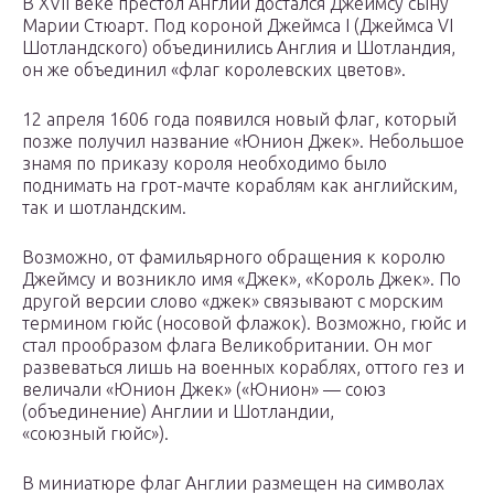
В XVII веке престол Англии достался Джеймсу сыну
Марии Стюарт. Под короной Джеймса I (Джеймса VI
Шотландского) объединились Англия и Шотландия,
он же объединил «флаг королевских цветов».
12 апреля 1606 года появился новый флаг, который
позже получил название «Юнион Джек». Небольшое
знамя по приказу короля необходимо было
поднимать на грот-мачте кораблям как английским,
так и шотландским.
Возможно, от фамильярного обращения к королю
Джеймсу и возникло имя «Джек», «Король Джек». По
другой версии слово «джек» связывают с морским
термином гюйс (носовой флажок). Возможно, гюйс и
стал прообразом флага Великобритании. Он мог
развеваться лишь на военных кораблях, оттого гез и
величали «Юнион Джек» («Юнион» — союз
(объединение) Англии и Шотландии,
«союзный гюйс»).
В миниатюре флаг Англии размещен на символах