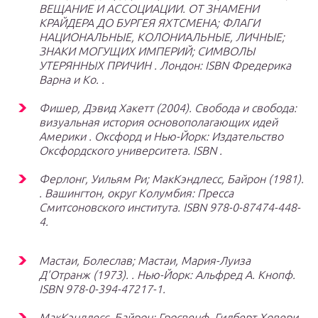
ВЕЩАНИЕ И АССОЦИАЦИИ. ОТ ЗНАМЕНИ
КРАЙДЕРА ДО БУРГЕЯ ЯХТСМЕНА; ФЛАГИ
НАЦИОНАЛЬНЫЕ, КОЛОНИАЛЬНЫЕ, ЛИЧНЫЕ;
ЗНАКИ МОГУЩИХ ИМПЕРИЙ; СИМВОЛЫ
УТЕРЯННЫХ ПРИЧИН
. Лондон:
ISBN
Фредерика
Варна и Ко. .
Фишер, Дэвид Хакетт (2004).
Свобода и свобода:
визуальная история основополагающих идей
Америки
. Оксфорд и Нью-Йорк: Издательство
Оксфордского университета. ISBN .
Ферлонг, Уильям Ри; МакКэндлесс, Байрон (1981).
. Вашингтон, округ Колумбия: Пресса
Смитсоновского института. ISBN 978-0-87474-448-
4.
Мастаи, Болеслав; Мастаи, Мария-Луиза
Д’Отранж (1973). . Нью-Йорк: Альфред А. Кнопф.
ISBN 978-0-394-47217-1.
МакКэндлесс, Байрон; Гросвенф, Гилберт Ховери