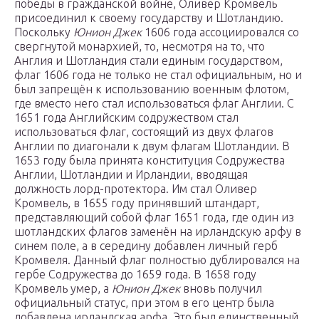
победы в гражданской войне, Оливер Кромвель
присоединил к своему государству и Шотландию.
Поскольку
Юнион Джек
1606 года ассоциировался со
свергнутой монархией, то, несмотря на то, что
Англия и Шотландия стали единым государством,
флаг 1606 года не только не стал официальным, но и
был запрещён к использованию военным флотом,
где вместо него стал использоваться флаг Англии. С
1651 года Английским содружеством стал
использоваться флаг, состоящий из двух флагов
Англии по диагонали к двум флагам Шотландии. В
1653 году была принята конституция Содружества
Англии, Шотландии и Ирландии, вводящая
должность лорд-протектора. Им стал Оливер
Кромвель, в 1655 году принявший штандарт,
представляющий собой флаг 1651 года, где один из
шотландских флагов заменён на ирландскую арфу в
синем поле, а в середину добавлен личный герб
Кромвеля. Данный флаг полностью дублировался на
гербе Содружества до 1659 года. В 1658 году
Кромвель умер, а
Юнион Джек
вновь получил
официальный статус, при этом в его центр была
добавлена ирландская арфа. Это был единственный