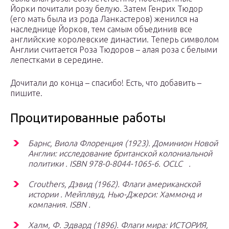
Йорки почитали розу белую. Затем Генрих Тюдор
(его мать была из рода Ланкастеров) женился на
наследнице Йорков, тем самым объединив все
английские королевские династии. Теперь символом
Англии считается Роза Тюдоров – алая роза с белыми
лепестками в середине.
Дочитали до конца – спасибо! Есть, что добавить –
пишите.
Процитированные работы
Барнс, Виола Флоренция (1923).
Доминион Новой
Англии: исследование британской колониальной
политики
. ISBN 978-0-8044-1065-6. OCLC .
Crouthers, Дэвид (1962).
Флаги американской
истории
. Мейплвуд, Нью-Джерси: Хаммонд и
компания. ISBN .
Халм, Ф. Эдвард (1896).
Флаги мира: ИСТОРИЯ,