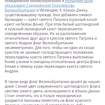
объединении Великобритании и
Ирландии было
образовано Соединённое Королевство
Великобритании
и Ирландии. К
Юнион Джеку
,
существовавшему прежде, был добавлен символ
Ирландии — крест святого Патрика (красный косой
крест на белом фоне). При этом белый шотландский
и красный ирландский крест пересекаются
определённым образом. Из-за расположения
относительно друг друга крестов святого Патрика и
святого Андрея флаг Великобритании
несимметричен. Для того, чтобы ни один из косых
крестов не занимал господствующего положения,
перекладины креста святого Патрика выполнены
более узкими и смещены относительно центра флага
ближе к левому краю перекладин креста святого
Андрея.
В таком виде флаг Великобритании дошёл до наших
дней. Синий цвет современного шотландского флага
светлее синего цвета, используемого в
Юнион Джеке
.
Стоит отметить, что в Уэльсе периодически
раздаются призывы поместить на флаг красного