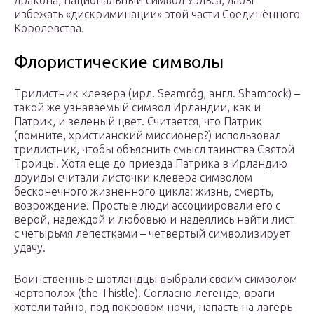
дракона, национальный символ Уэльса, дабы
избежать «дискриминации» этой части Соединённого
Королевства.
Флористические символы
Трилистник клевера (ирл. Seamróg, англ. Shamrock) –
такой же узнаваемый символ Ирландии, как и
Патрик, и зеленый цвет. Считается, что Патрик
(помните, христианский миссионер?) использовал
трилистник, чтобы объяснить смысл таинства Святой
Троицы. Хотя еще до приезда Патрика в Ирландию
друиды считали листочки клевера символом
бесконечного жизненного цикла: жизнь, смерть,
возрождение. Простые люди ассоциировали его с
верой, надеждой и любовью и надеялись найти лист
с четырьмя лепестками – четвертый символизирует
удачу.
Воинственные шотландцы выбрали своим символом
чертополох (the Thistle). Согласно легенде, враги
хотели тайно, под покровом ночи, напасть на лагерь