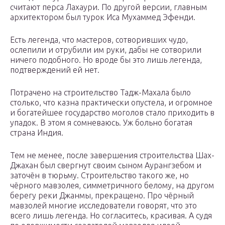
считают перса Лахаури. По другой версии, главным
архитектором был турок Иса Мухаммед Эфенди.
Есть легенда, что мастеров, сотворивших чудо,
ослепили и отрубили им руки, дабы не сотворили
ничего подобного. Но вроде бы это лишь легенда,
подтверждений ей нет.
Потрачено на строительство Тадж-Махала было
столько, что казна практически опустела, и огромное
и богатейшее государство моголов стало приходить в
упадок. В этом я сомневаюсь. Уж больно богатая
страна Индия.
Тем не менее, после завершения строительства Шах-
Джахан был свергнут своим сыном Аурангзебом и
заточён в тюрьму. Строительство такого же, но
чёрного мавзолея, симметричного белому, на другом
берегу реки Джанмы, прекращено. Про чёрный
мавзолей многие исследователи говорят, что это
всего лишь легенда. Но согласитесь, красивая. А судя