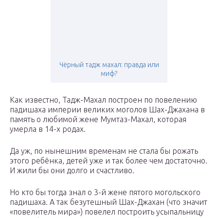
Чёрный тадж махал: правда или
миф?
Как известно, Тадж-Махал построен по повелению
падишаха империи великих моголов Шах-Джахана в
память о любимой жене Мумтаз-Махал, которая
умерла в 14-х родах.
Да уж, по нынешним временам не стала бы рожать
этого ребёнка, детей уже и так более чем достаточно.
И жили бы они долго и счастливо.
Но кто бы тогда знал о 3-й жене пятого могольского
падишаха. А так безутешный Шах-Джахан (что значит
«повелитель мира») повелел построить усыпальницу