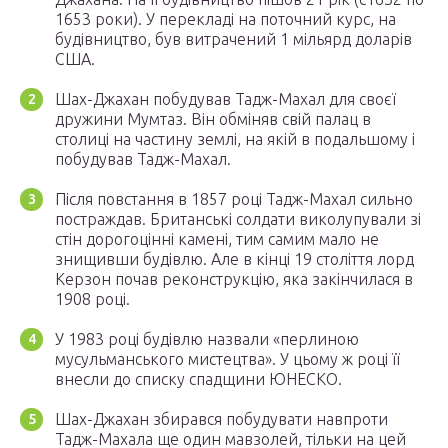
1653 роки). У перекладі на поточний курс, на
будівництво, був витрачений 1 мільярд доларів
США.
Шах-Джахан побудував Тадж-Махал для своєї
дружини Мумтаз. Він обміняв свій палац в
столиці на частину землі, на якій в подальшому і
побудував Тадж-Махал.
Після повстання в 1857 році Тадж-Махал сильно
постраждав. Британські солдати виколупували зі
стін дорогоцінні камені, тим самим мало не
знищивши будівлю. Але в кінці 19 століття лорд
Керзон почав реконструкцію, яка закінчилася в
1908 році.
У 1983 році будівлю назвали «перлиною
мусульманського мистецтва». У цьому ж році її
внесли до списку спадщини ЮНЕСКО.
Шах-Джахан збирався побудувати навпроти
Тадж-Махала ще один мавзолей, тільки на цей