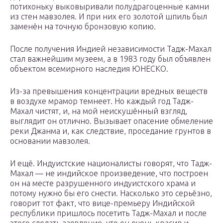
потихоньку выковыривали полудрагоценные камни
из стен мавзолея. И при них его золотой шпиль был
заменён на точную бронзовую копию.
После получения Индией независимости Тадж-Махал
стал важнейшим музеем, а в 1983 году был объявлен
объектом всемирного наследия ЮНЕСКО.
Из-за превышения концентрации вредных веществ
в воздухе мрамор темнеет. Но каждый год Тадж-
Махал чистят, и, на мой неискушённый взгляд,
выглядит он отлично. Вызывает опасение обмеление
реки Джанма и, как следствие, проседание грунтов в
основании мавзолея.
И ещё. Индуистские националисты говорят, что Тадж-
Махал — не индийское произведение, что построен
он на месте разрушенного индуистского храма и
потому нужно бы его снести. Насколько это серьёзно,
говорит тот факт, что вице-премьеру Индийской
республики пришлось посетить Тадж-Махал и после
этого сделать заявление, что он очень красив и,