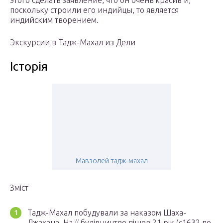
поскольку строили его индийцы, то является
индийским творением.
Экскурсии в Тадж-Махал из Дели
Історія
Мавзолей тадж-махал
Зміст
Тадж-Махал побудували за наказом Шаха-
Джахана. На її будівництво пішов 21 рік (с1632 по