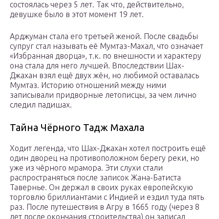
состоялась через 5 лет. Так что, действительно,
девушке было в этот момент 19 лет.
Арджуман стала его третьей женой. После свадьбы
супруг стал называть её Мумтаз-Махал, что означает
«Избранная дворца», т.к. по внешности и характеру
она стала для него лучшей. Впоследствии Шах-
Джахан взял ещё двух жён, но любимой оставалась
Мумтаз. Историю отношений между ними
записывали придворные летописцы, за чем лично
следил падишах.
Тайна Чёрного Тадж Махала
Ходит легенда, что Шах-Джахан хотел построить ещё
один дворец на противоположном берегу реки, но
уже из чёрного мрамора. Эти слухи стали
распространяться после записок Жана-Батиста
Тавернье. Он держал в своих руках европейскую
торговлю бриллиантами с Индией и ездил туда пять
раз. После путешествия в Агру в 1665 году (через 8
лет после окончания строительства) он записал