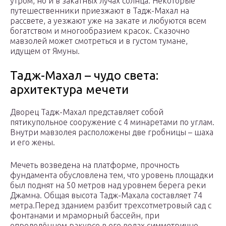
утром, но и в закатных лучах солнца. Некоторые
путешественники приезжают в Тадж-Махал на
рассвете, а уезжают уже на закате и любуются всем
богатством и многообразием красок. Сказочно
мавзолей может смотреться и в густом тумане,
идущем от Ямуны.
Тадж-Махал – чудо света:
архитектура мечети
Дворец Тадж-Махал представляет собой
пятикупольное сооружение с 4 минаретами по углам.
Внутри мавзолея расположены две гробницы – шаха
и его жены.
Мечеть возведена на платформе, прочность
фундамента обусловлена тем, что уровень площадки
был поднят на 50 метров над уровнем берега реки
Джамна. Общая высота Тадж-Махала составляет 74
метра.Перед зданием разбит трехсотметровый сад с
фонтанами и мраморный бассейн, при
определённом ракурсе в его водах симметрично