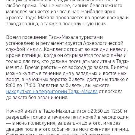
любое время. Тем не менее, сияние белоснежного
мавзолея меняется из часа в час. Наиболее ярко
красота Тадж-Махала проявляется во время восхода и
захода солнца, а также в полнолунную ночь.
Время посещения Тадж-Махала туристами
установлено и регламентируется Археологической
службой Индии. Комплекс открыт во все дни недели,
кроме пятницы, когда он открывается только днём ​​и
только для тех, кто должен посещать молитвы в Тадж-
мечети. Время работы – от восхода до заката. Билеты
можно купить в течение дня у западных и восточных
ворот, а на южных воротах билеты доступны только с
8:00 до 17:00. Заплатив за билеты, вы можете
находиться на территории Тадж-Махала
от восхода
до заката без ограничения.
Ночной визит в Тадж-Махал длится с 20:30 до 12:30 и
разрешён только в течение пяти ночей в месяц: один
— в ночь полнолуния, за два дня до этого, и через
два дня после этого события, за исключением пятниц.
Следует помнить также, что ночной просмотр