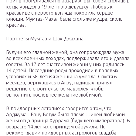
Принц прогуливался по базару Агры (своей столицы),
когда увидел в 19-летнюю девушку. Любовь к
красавице с первого взгляда покорила сердце
юноши. Мумтаз-Махал была столь же мудра, сколь
красива.
Портреты Мумтаз и Шах-Джахана
Будучи его главной женой, она сопровождала мужа
во всех военных походах, поддерживала его и давала
советы. За 17 лет счастливой жизни у них родилось
14 детей. Последние роды проходили в полевых
условиях и 38-летняя женщина умерла. Спустя 6
месяцев, вернувшись в Агру, падишах принял
решение о строительстве мавзолея, чтобы
выполнить последнее желание любимой.
В придворных летописях говорится о том, что
Арджуман Бану Бегум была племянницей любимой
жены отца принца Хуррама (будущего императора). В
возрасте 14 лет их с принцем обручили. По
рекомендации придворных астрологов свадьба