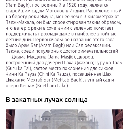
(Ram Bagh), построенный в 1528 году, является
старейшим садом Моголов в Индии. Расположенный
на берегу реки Ямуна, менее чем в 3 километрах от
Тадж-Махала, он был спроектирован таким образом,
что ветер с реки в сочетании с зеленью помогает
поддерживать прохладу даже в наиболее знойные
летние дни. Первоначальное название этого сада
было Арам Баг (Aram Bagh) или Сад релаксации.
Также, среди популярных достопримечательностей
— Джама Масджид (Jama Masjid), дворец,
построенный для дочери Шаха Джахана; Гуру ка Таль
(Guru ka Tal), святое место поклонения для сикхов;
Чини Ка Рауза (Chini Ka Rauza), посвящённая Шах
Джахану; Мехтаб Баг (Mehtab Bagh), лунный сад и
озеро Кефам (Keetham Lake).
В закатных лучах солнца