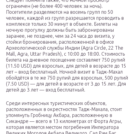
ограничен (не более 400 человек за ночь).
Посетители разделяются на восемь групп по 50
человек, каждой из групп разрешается проводить в
комплексе только 30 минут в объекте. Билеты на
ночную прогулку должны быть забронированы
заранее, не позднее, чем за 24 часа до визита, у
стойки бронирования, расположенной в офисе
Археологической службы Индии (Agra Circle, 22 The
Mall, Agra, Uttar Pradesh), с 10:00 до 18:00. Стоимость
билета на дневное посещение составляет 750 рупий
(11.50 USD) для взрослых, для детей в возрасте до 15
лет – вход бесплатный. Ночной визит в Тадж-Махал
обойдётся в те же 750 рупий для взрослых, 500 рупий
(7.50 USD) — для детей в возрасте от 3 до 15 лет. Для
детей до 3 лет — вход бесплатный.
Среди интересных туристических объектов,
расположенных в окрестностях Тадж-Махала, стоит
упомянуть Гробницу Акбара, расположенную в
Сикандре — всего в 13 километрах от Форта Агры,
которая является местом погребения Императора
Великих Моголов Акбара Великого. Сад Рам Баг