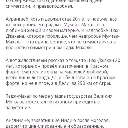
по одержимости создателей мавзолея идеей
симметрии, и правдоподобная.
Аурангзеб, хоть и держал отца 20 лет в тюрьме, всё
же похоронил его рядом с Мумтаз-Махал, его
любимой женой и своей матерью. И надгробье Шах-
Джахана, которое побольше, чем надгробье Мумтаз-
Махал, — это единственное, что не симметрично в
полностью симметричном Тадж-Махале.
А вот жалостливый рассказ о том, что Шах-Джахан 20
лет, которые он провёл в заточении в Красном
форте, смотрел из окна на мавзолей любимой, —
всего лишь легенда. Да, он был заточён в Красном
форте, но не в Агре, а в Дели, за 250 км от Агры.
Тадж-Махал по мере упадка государства Великих
Моголов тоже стал потихоньку приходить в
запустение.
Англичане, захватившие Индию после моголов,
даром что цивилизованные и образованные,