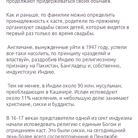
продолжают придерживаться своих обычаев.
Как и раньше, по фамилии можно определить
принадлежность к касте, родители по-прежнему
организуют свадьбы своих детей, которые видятся в
первый раз только во время свадьбы.
Англичане, вынужденные уйти в 1947 году, успели
все-таки насолить, по принципу «разделяй и
властвуй», раздробив Индию по религиозному
признаку на Пакистан, Бангладеш и, собственно,
индуистскую Индию.
Тем не менее, в Индии около 90 млн. мусульман,
преобладающих в Кашмире. Ислам исповедуют
около 11% населения, и небольшую долю занимают
христиане, сикхи и буддисты.
В 16-17 веках представители одной из сект индуизма
начали исповедовать религию с единым Богом и
отрицанием каст. Это были сикхи, на сегодняшний
день более всего сосредоточенные в Пенджабе.