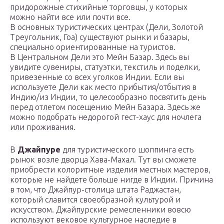
придорожные стихийные торговцы, у которых
можно найти все или почти все.
В основных туристических центрах (Дели, Золотой
Треугольник, Гоа) существуют рынки и базары,
специально ориентированные на туристов.
В Центральном Дели это Мейн Базар. Здесь вы
увидите сувениры, статуэтки, текстиль и поделки,
привезенные со всех уголков Индии. Если вы
используете Дели как место прибытия/отбытия в
Индию/из Индии, то целесообразно посвятить день
перед отлетом посещению Мейн Базара. Здесь же
можно подобрать недорогой гест-хаус для ночлега
или проживания.
В
Джайпуре
для туристического шоппинга есть
рынок возле дворца Хава-Махал. Тут вы сможете
приобрести колоритные изделия местных мастеров,
которые не найдете больше нигде в Индии. Причина
в том, что Джайпур-столица штата Раджастан,
который славится своеобразной культурой и
искусством. Джайпурские ремесленники вовсю
используют вековое культурное наследие в