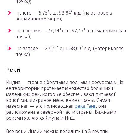
точка);
на юге — 6,75°с.ш. 93,84° в.д. (на острове в
Андаманском море);
на востоке — 27,14° с.ш. 97,17° в.д. (материковая
точка);
на западе — 23,71° с.ш. 68,03° в.д. (материковая
точка).
Реки
Индия — страна с богатыми водными ресурсами. На
ее территории протекает множество больших и
маленьких рек, которые обеспечивают питьевой
водой миллиардное население страны. Самая
известная — это полноводная
река Ганг
, она
расположена в северной части страны. Важными
реками являются Ямуна и Инд.
Все реки Индии можно поделить на 3 группы: