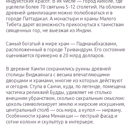
индуистских красот. В их числе — город Айхоле, где
уцелели более 70 святынь 5-12 столетий. На обломки
древней цивилизации можно полюбоваться и в
городе Паттадакал. А монастыри и храмы Малого
Тибета дарят возможность прикоснуться к таинствам
священных гор, не выезжая из Индии.
Самый богатый в мире храм — Падманабхасвами,
расположенный в городе Тривандрум. Его состояние
оценивается примерно в 20 млрд долларов.
В деревне Хампи сохранились руины древней
столицы Виджаянага с весьма впечатляющими
дворцами и храмами, многие из которых действуют
и сегодня. Ступа в Санчи, куда, по легенде, помещена
частичка реликвий Будды, удивляет не столько
внешним убранством, сколько сакральным смыслом:
цоколь символизирует землю и мирские искушения,
центральный столб — ось мира, а купол — нирвану.
Особенности храма Минакши — пестрый фасад и
сотни колонн и скульптур в интерьере.