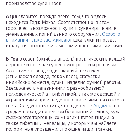
производстве сувениров.
Агра
славится, прежде всего, тем, что в здесь
находится Тадж-Махал. Соответственно, в этом
городе есть возможность купить сувениры в виде
уменьшенных копий данного сооружения.
Особого
внимания также заслуживают
шкатулки и посуда,
инкрустированные мрамором и цветными камнями.
В
Гоа
в сезон (октябрь-апрель) практически в каждой
деревне и поселке существуют рынки и рыночки.
Ассортимент везде одинаковый: текстиль
(этническая одежда, покрывала), статуэтки
индийских божеств, сумки, изделия ручной работы.
Здесь же есть магазинчики с разнообразной
психоделической аттрибутикой, а так же одеждой и
украшениями произведенных жителями Гоа со всего
света. Следует отметить, что в деревне
Анджуна
по
средам проходит дневной блошинный рынок, куда
съезжаются торговцы со многих штатов Индии, а
также тибетцы и непальцы, у которых вы найдете
колоритные украшения, поющие чаши, тханки,