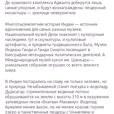
До храмового комплекса Аджанта доберутся лишь
самые упорные, и будут вознаграждены: пещерный
монастырь — зрелище невероятное.
Многотысячелетняя история Индии — источник
вдохновения для самых разных музеев.
Национальный музей Дели знакомит с культурным
наследием: тут и скульптуры, и культовые
артефакты, и предметы традиционного быта. Музеи
Индиры Ганди и Ганди Смирти посвящают в
биографии легендарных политических деятелей. А
Международный музей кукол им. Шанкара —
уникальное собрание игрушек со всего земного
шара.
В Индии постарались на славу не только человек, но
и природа. Незабываемой станет поездка к водопаду
Дудхсагар: стремительные водяные потоки
обрушиваются на землю с высоты 310 м в окружении
заповедных лесов «Бхагван Махавир». Водопад
Арвалем менее высок, но не менее красив: горное
озеро и таинственные пещеры с тоннелями и