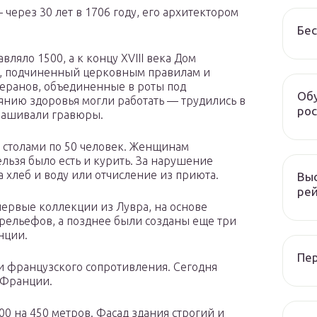
через 30 лет в 1706 году, его архитектором
Бес
вляло 1500, а к концу XVIII века Дом
д, подчиненный церковным правилам и
теранов, объединенные в роты под
Обу
янию здоровья могли работать — трудились в
рос
крашивали гравюры.
 столами по 50 человек. Женщинам
ельзя было есть и курить. За нарушение
 хлеб и воду или отчисление из приюта.
Выс
рей
первые коллекции из Лувра, на основе
рельефов, а позднее были созданы еще три
нции.
Пер
ки французского сопротивления. Сегодня
 Франции.
0 на 450 метров. Фасад здания строгий и