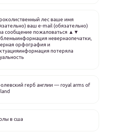
роколиственный лес ваше имя
язательно) ваш e-mail (обязательно)
ма сообщение пожаловаться ▲▼
облемыинформация невернаопечатки,
ерная орфография и
нктуацияинформация потеряла
уальность
олевский герб англии — royal arms of
land
олы в сша