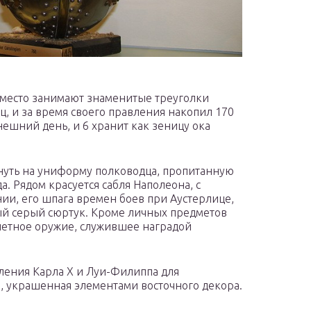
 место занимают знаменитые треуголки
, и за время своего правления накопил 170
нешний день, и 6 хранит как зеницу ока
нуть на униформу полководца, пропитанную
. Рядом красуется сабля Наполеона, с
нии, его шпага времен боев при Аустерлице,
ый серый сюртук. Кроме личных предметов
четное оружие, служившее наградой
ления Карла Х и Луи-Филиппа для
, украшенная элементами восточного декора.