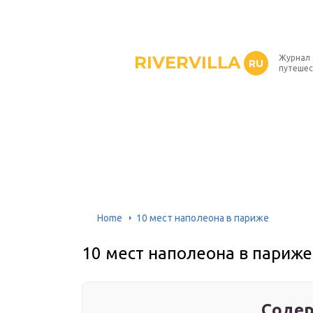
RIVERVILLA
Журнал 
RU
путешес
Home
10 мест наполеона в париже
10 мест наполеона в париже
Содер