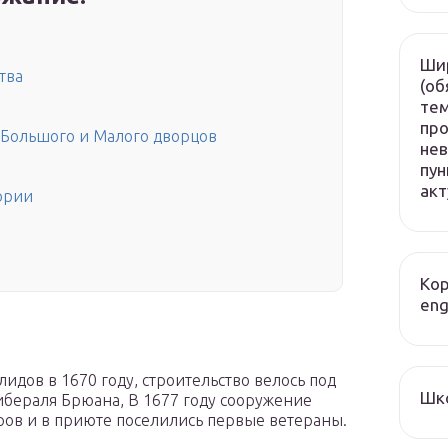
Ши
тва
(об
те
пр
 Большого и Малого дворцов
нев
пу
акт
ории
Кор
eng
идов в 1670 году, строительство велось под
Шк
бераля Брюана, В 1677 году сооружение
ров и в приюте поселились первые ветераны.