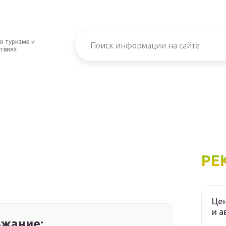
о туризме и
твиях
РЕ
Цен
и а
жание: