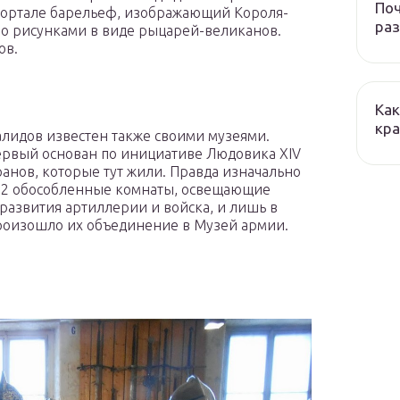
Поч
портале барельеф, изображающий Короля-
ра
но рисунками в виде рыцарей-великанов.
ов.
Как
кра
лидов известен также своими музеями.
рвый основан по инициативе Людовика XIV
ранов, которые тут жили. Правда изначально
 2 обособленные комнаты, освещающие
развития артиллерии и войска, и лишь в
произошло их объединение в Музей армии.