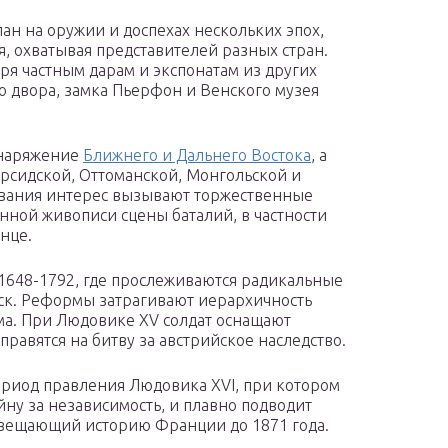
ан на оружии и доспехах нескольких эпох,
ия, охватывая представителей разных стран.
ря частным дарам и экспонатам из других
о двора, замка Пьерфон и Венского музея
снаряжение
Ближнего и Дальнего Востока
, а
сидской, Оттоманской, Монгольской и
вания интерес вызывают торжественные
нной живописи сцены баталий, в частности
нце.
1648-1792, где прослеживаются радикальные
ск. Реформы затрагивают иерархичность
ма. При Людовике XV солдат оснащают
равятся на битву за австрийское наследство.
ериод правления Людовика XVI, при котором
ну за независимость, и плавно подводит
свещающий историю Франции до 1871 года.