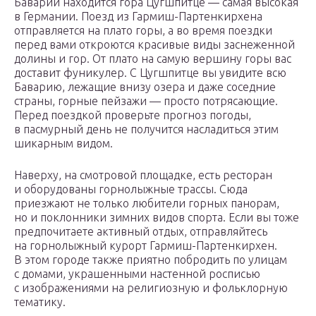
Баварии находится гора Цугшпитце — самая высокая
в Германии. Поезд из Гармиш-Партенкирхена
отправляется на плато горы, а во время поездки
перед вами откроются красивые виды заснеженной
долины и гор. От плато на самую вершину горы вас
доставит фуникулер. С Цугшпитце вы увидите всю
Баварию, лежащие внизу озера и даже соседние
страны, горные пейзажи — просто потрясающие.
Перед поездкой проверьте прогноз погоды,
в пасмурный день не получится насладиться этим
шикарным видом.
Наверху, на смотровой площадке, есть ресторан
и оборудованы горнолыжные трассы. Сюда
приезжают не только любители горных панорам,
но и поклонники зимних видов спорта. Если вы тоже
предпочитаете активный отдых, отправляйтесь
на горнолыжный курорт Гармиш-Партенкирхен.
В этом городе также приятно побродить по улицам
с домами, украшенными настенной росписью
с изображениями на религиозную и фольклорную
тематику.