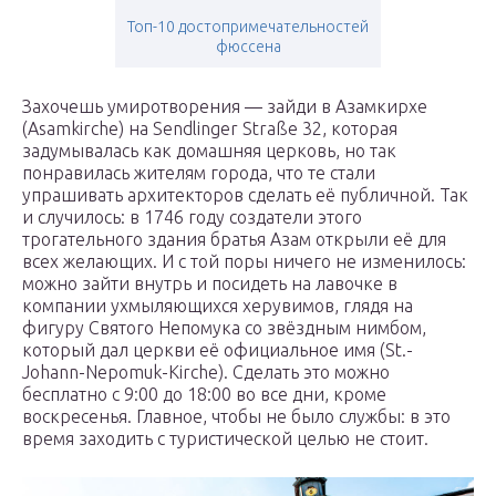
Топ-10 достопримечательностей
фюссена
Захочешь умиротворения — зайди в Азамкирхе
(Asamkirche) на Sendlinger Straße 32, которая
задумывалась как домашняя церковь, но так
понравилась жителям города, что те стали
упрашивать архитекторов сделать её публичной. Так
и случилось: в 1746 году создатели этого
трогательного здания братья Азам открыли её для
всех желающих. И с той поры ничего не изменилось:
можно зайти внутрь и посидеть на лавочке в
компании ухмыляющихся херувимов, глядя на
фигуру Святого Непомука со звёздным нимбом,
который дал церкви её официальное имя (St.-
Johann-Nepomuk-Kirche). Сделать это можно
бесплатно с 9:00 до 18:00 во все дни, кроме
воскресенья. Главное, чтобы не было службы: в это
время заходить с туристической целью не стоит.