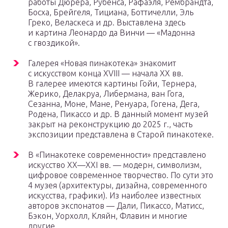
работы Дюрера, Рубенса, Рафаэля, Рембрандта,
Босха, Брейгеля, Тициана, Боттичелли, Эль
Греко, Веласкеса и др. Выставлена здесь
и картина Леонардо да Винчи — «Мадонна
с гвоздикой».
Галерея «Новая пинакотека» знакомит
с искусством конца XVIII — начала XX вв.
В галерее имеются картины Гойи, Тернера,
Жерико, Делакруа, Либермана, ван Гога,
Сезанна, Моне, Мане, Ренуара, Гогена, Дега,
Родена, Пикассо и др. В данный момент музей
закрыт на реконструкцию до 2025 г., часть
экспозиции представлена в Старой пинакотеке.
В «Пинакотеке современности» представлено
искусство XX—XXI вв. — модерн, символизм,
цифровое современное творчество. По сути это
4 музея (архитектуры, дизайна, современного
искусства, графики). Из наиболее известных
авторов экспонатов — Дали, Пикассо, Матисс,
Бэкон, Уорхолл, Кляйн, Флавин и многие
другие.