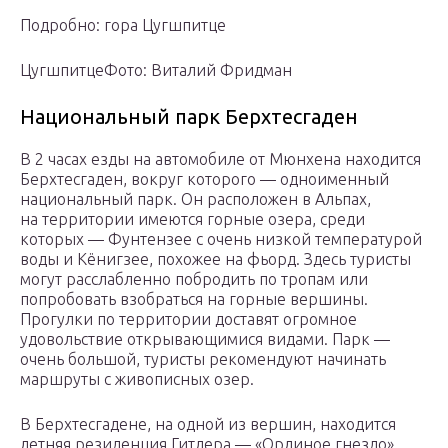
Подробно: гора Цугшпитце
ЦугшпитцеФото: Виталий Фридман
Национальный парк Берхтесгаден
В 2 часах езды на автомобиле от Мюнхена находится
Берхтесгаден, вокруг которого — одноименный
национальный парк. Он расположен в Альпах,
на территории имеются горные озера, среди
которых — Фунтензее с очень низкой температурой
воды и Кёнигзее, похожее на фьорд. Здесь туристы
могут расслабленно побродить по тропам или
попробовать взобраться на горные вершины.
Прогулки по территории доставят огромное
удовольствие открывающимися видами. Парк —
очень большой, туристы рекомендуют начинать
маршруты с живописных озер.
В Берхтесгадене, на одной из вершин, находится
летняя резиденция Гитлера — «Орлиное гнездо»