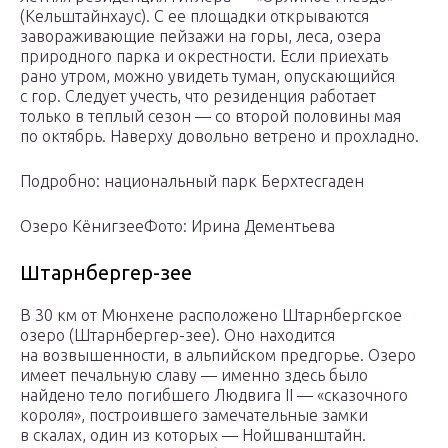
(Кельштайнхаус). С ее площадки открываются
завораживающие пейзажи на горы, леса, озера
природного парка и окрестности. Если приехать
рано утром, можно увидеть туман, опускающийся
с гор. Следует учесть, что резиденция работает
только в теплый сезон — со второй половины мая
по октябрь. Наверху довольно ветрено и прохладно.
Подробно: национальный парк Берхтесгаден
Озеро КёнигзееФото: Ирина Дементьева
Штарнбергер-зее
В 30 км от Мюнхене расположено Штарнбергское
озеро (Штарнбергер-зее). Оно находится
на возвышенности, в альпийском предгорье. Озеро
имеет печальную славу — именно здесь было
найдено тело погибшего Людвига II — «сказочного
короля», построившего замечательные замки
в скалах, один из которых — Нойшванштайн.