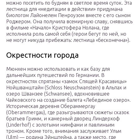
можно посетить по будням в светлое время суток. Эта
лестница для «медитации в действии» придумана
биологом Лайонелем Пенроузом вместе с его сыном
Роджером. Она получила всемирную славу, снявшись
в фильме «Начало» Кристофера Нолана, где
исполнила роль самой себя (герои бегут по ней, но
не могут никуда прибежать: лестница «бесконечна»).
Окрестности города
Мюнхен можно использовать и как базу для
дальнейших путешествий по Германии. В
окрестностях спрятаны «замок Спящей Красавицы»
Нойшванштайн (Schloss Neuschwanstein) в Альпах и
озеро Шванзее (Schwansee), вдохновившее
Чайковского на создание балета «Лебединое озеро».
Историческая деревня Обераммергау
(Oberammergau), где разыгрываются сюжеты сказок
братьев Гримм, и камерный дворец Линдерхоф
(Linderhof) с золотыми нимфами и павлиньим
троном. Кроме того, внимания заслуживает Ульм
(Ulm) — родина Эйнштейна, а также место, где