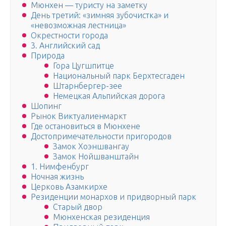
Мюнхен — туристу на заметку
День третий: «зимняя зубочистка» и
«невозможная лестница»
Окрестности города
3. Английский сад
Природа
Гора Цугшпитце
Национальный парк Берхтесгаден
Штарнбергер-зее
Немецкая Альпийская дорога
Шопинг
Рынок Виктуалиенмаркт
Где остановиться в Мюнхене
Достопримечательности пригородов
Замок Хоэншвангау
Замок Нойшванштайн
1. Нимфенбург
Ночная жизнь
Церковь Азамкирхе
Резиденции монархов и придворный парк
Старый двор
Мюнхенская резиденция