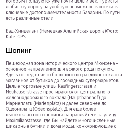
которым пользуются уже почти целый век. Туристы
любят эту дорогу за удобную возможность посетить
ключевые достопримечательности Баварии. По пути
есть различные отели.
Бад-Хинделанг (Немецкая Альпийская дорога)Фото:
Kate_GPS
Шопинг
Пешеходная зона исторического центра Мюнхена –
основное направление для всякого рода покупок.
Здесь сосредоточено большинство различного класса
магазинов от бутиков до громадных супермаркетов.
Целые торговые улицы Kaufingerstrasse и
Neuhauserstrasse простираются от центрального
железнодорожного вокзала (Hauptbahnhof) до
Мариеплатц (Marienplatz) и далее севернее до
Одеонплатц (Odeonsplatz). Для еще более
высококлассного шопинга направляйтесь на улицу
Maximilianstrasse, где Вы найдете многочисленные
шикарные бутики и дома моды, конкурирующие с