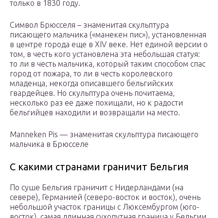
только в 1830 году.
Символ Брюсселя – знаменитая скульптура
писающего мальчика («манекен пис»), установленная
в центре города еще в XIV веке. Нет единой версии о
том, в честь кого установлена эта небольшая статуя:
то ли в честь мальчика, который таким способом спас
город от пожара, то ли в честь королевского
младенца, некогда описавшего бельгийских
гвардейцев. Но скульптура очень почитаема,
несколько раз ее даже похищали, но к радости
бельгийцев находили и возвращали на место.
Manneken Pis — знаменитая скульптура писающего
мальчика в Брюсселе
С какими странами граничит Бельгия
По суше Бельгия граничит с Нидерландами (на
севере), Германией (северо-восток и восток), очень
небольшой участок границы с Люксембургом (юго-
восток), самая длинная сухопутная граница у Бельгии