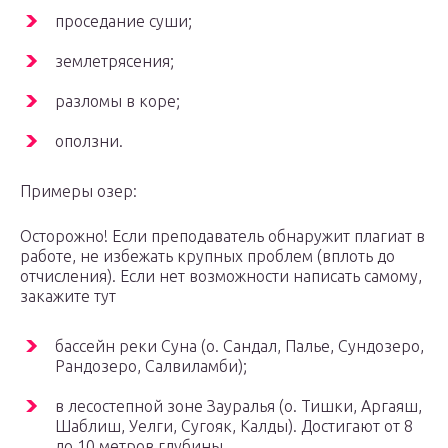
проседание суши;
землетрясения;
разломы в коре;
оползни.
Примеры озер:
Осторожно! Если преподаватель обнаружит плагиат в
работе, не избежать крупных проблем (вплоть до
отчисления). Если нет возможности написать самому,
закажите тут
бассейн реки Суна (о. Сандал, Палье, Сундозеро,
Рандозеро, Салвиламби);
в лесостепной зоне Зауралья (о. Тишки, Аргаяш,
Шаблиш, Уелги, Сугояк, Калды). Достигают от 8
до 10 метров глубины.