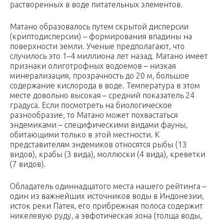
растворенных в воде питательных элементов.
Матано образовалось путем скрытой дисперсии
(криптодисперсии) – формирования впадины на
поверхности земли. Ученые предполагают, что
случилось это 1–4 миллиона лет назад. Матано имеет
признаки олиготрофных водоемов – низкая
минерализация, прозрачность до 20 м, большое
содержание кислорода в воде. Температура в этом
месте довольно высокая – средний показатель 24
градуса. Если посмотреть на биологическое
разнообразие, то Матано может похвастаться
эндемиками – специфическими видами фауны,
обитающими только в этой местности. К
представителям эндемиков относятся рыбы (13
видов), крабы (3 вида), моллюски (4 вида), креветки
(7 видов).
Обладатель одиннадцатого места нашего рейтинга –
один из важнейших источников воды в Индонезии,
исток реки Патея, его прибрежная полоса содержит
никелевую руду, а эвфотическая зона (толща воды,