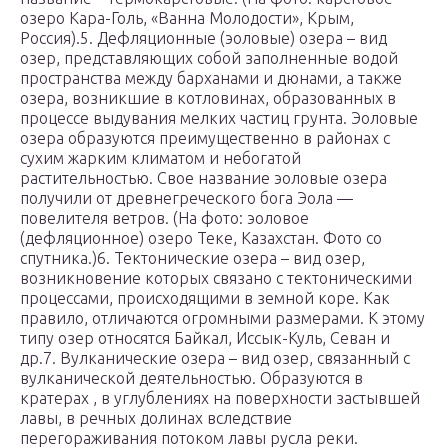
озеро Кара-Голь, «Ванна Молодости», Крым,
Россия).5. Дефляционные (эоловые) озера – вид
озер, представляющих собой заполненные водой
пространства между барханами и дюнами, а также
озера, возникшие в котловинах, образованных в
процессе выдувания мелких частиц грунта. Эоловые
озера образуются преимущественно в районах с
сухим жарким климатом и небогатой
растительностью. Свое название эоловые озера
получили от древнегреческого бога Эола —
повелителя ветров. (На фото: эоловое
(дефляционное) озеро Теке, Казахстан. Фото со
спутника.)6. Тектонические озера – вид озер,
возникновение которых связано с тектоническими
процессами, происходящими в земной коре. Как
правило, отличаются огромными размерами. К этому
типу озер относятся Байкал, Иссык-Куль, Севан и
др.7. Вулканические озера – вид озер, связанный с
вулканической деятельностью. Образуются в
кратерах , в углублениях на поверхности застывшей
лавы, в речных долинах вследствие
перегораживания потоком лавы русла реки.