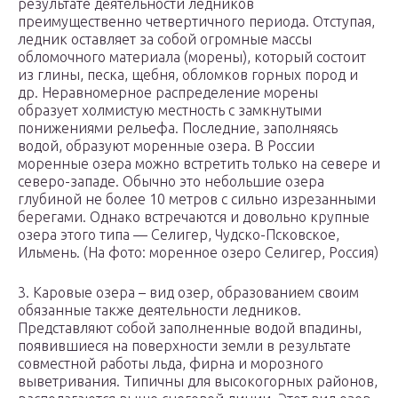
результате деятельности ледников
преимущественно четвертичного периода. Отступая,
ледник оставляет за собой огромные массы
обломочного материала (морены), который состоит
из глины, песка, щебня, обломков горных пород и
др. Неравномерное распределение морены
образует холмистую местность с замкнутыми
понижениями рельефа. Последние, заполняясь
водой, образуют моренные озера. В России
моренные озера можно встретить только на севере и
северо-западе. Обычно это небольшие озера
глубиной не более 10 метров с сильно изрезанными
берегами. Однако встречаются и довольно крупные
озера этого типа — Селигер, Чудско-Псковское,
Ильмень. (На фото: моренное озеро Селигер, Россия)
3. Каровые озера – вид озер, образованием своим
обязанные также деятельности ледников.
Представляют собой заполненные водой впадины,
появившиеся на поверхности земли в результате
совместной работы льда, фирна и морозного
выветривания. Типичны для высокогорных районов,