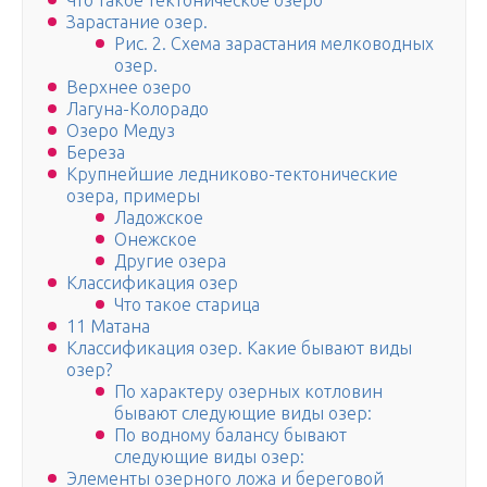
Что такое тектоническое озеро
Зарастание озер.
Рис. 2. Схема зарастания мелководных
озер.
Верхнее озеро
Лагуна-Колорадо
Озеро Медуз
Береза
Крупнейшие ледниково-тектонические
озера, примеры
Ладожское
Онежское
Другие озера
Классификация озер
Что такое старица
11 Матана
Классификация озер. Какие бывают виды
озер?
По характеру озерных котловин
бывают следующие виды озер:
По водному балансу бывают
следующие виды озер:
Элементы озерного ложа и береговой