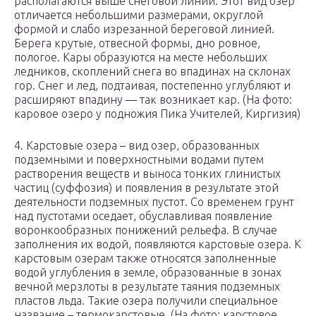
располагаются выше снеговой линии. Этот вид озер
отличается небольшими размерами, округлой
формой и слабо изрезанной береговой линией.
Берега крутые, отвесной формы, дно ровное,
пологое. Кары образуются на месте небольших
ледников, скоплений снега во впадинах на склонах
гор. Снег и лед, подтаивая, постепенно углубляют и
расширяют впадину — так возникает кар. (На фото:
каровое озеро у подножия Пика Учителей, Киргизия)
4. Карстовые озера – вид озер, образованных
подземными и поверхностными водами путем
растворения веществ и выноса тонких глинистых
частиц (суффозия) и появления в результате этой
деятельности подземных пустот. Со временем грунт
над пустотами оседает, обуславливая появление
воронкообразных понижений рельефа. В случае
заполнения их водой, появляются карстовые озера. К
карстовым озерам также относятся заполненные
водой углубления в земле, образованные в зонах
вечной мерзлоты в результате таяния подземных
пластов льда. Такие озера получили специальное
название – термокарстовые. (На фото: карстовое