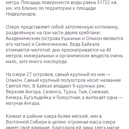
метра. Площадь поверхности воды равна 31722 кв.
км, что близко по территории к площади
Нидерландов.
Озеро представляет собой затопленную котловину,
разделённую на три части двумя хребтами:
Академическим (острова Ушканьи и Ольхон являются
его частью) и Селенгинским. Вода Байкала
отличается чистотой: дно просматривается на 40
метров, минеральных и органических веществ очень
мало, зато много кислорода.
На озере 27 островов, самый крупный из них —
Ольхон. Самый крупный полуостров носит название
Святой Нос. В Байкал впадают 9 крупных рек:
Верхняя Ангара, Селенга, Турка, Тыя, Снежная,
Кичера, Бугульдейка и Голоустная, а вытекает одна —
могучая Ангара.
Климат в районе озера более мягкий, чем в
Восточной Сибири в целом: огромная масса озера
имеет своё влияние. Благодаря ей зима здесь мягче,