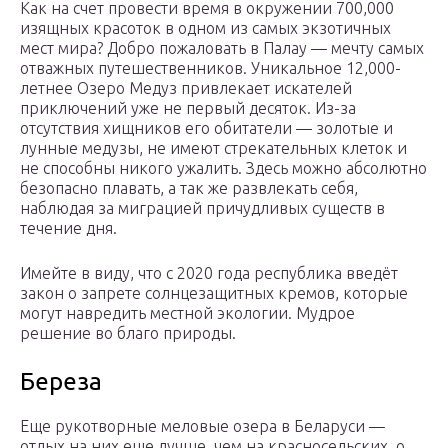
Как на счет провести время в окружении 700,000
изящных красоток в одном из самых экзотичных
мест мира? Добро пожаловать в Палау — мечту самых
отважных путешественников. Уникальное 12,000-
летнее Озеро Медуз привлекает искателей
приключений уже не первый десяток. Из-за
отсутствия хищников его обитатели — золотые и
лунные медузы, не имеют стрекательных клеток и
не способны никого ужалить. Здесь можно абсолютно
безопасно плавать, а так же развлекать себя,
наблюдая за миграцией причудливых существ в
течение дня.
Имейте в виду, что с 2020 года республика введёт
закон о запрете солнцезащитных кремов, которые
могут навредить местной экологии. Мудрое
решение во благо природы.
Береза
Еще рукотворные меловые озера в Беларуси —
отдых на них еще лучше, чем на красносельских, о