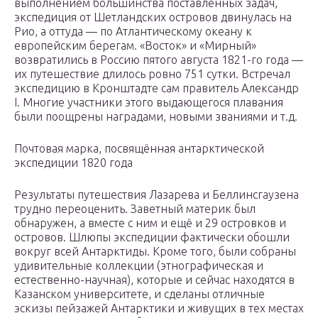
выполнением большинства поставленных задач,
экспедиция от Шетландских островов двинулась на
Рио, а оттуда — по Атлантическому океану к
европейским берегам. «Восток» и «Мирный»
возвратились в Россию пятого августа 1821-го года —
их путешествие длилось ровно 751 сутки. Встречал
экспедицию в Кронштадте сам правитель Александр
I. Многие участники этого выдающегося плавания
были поощрены наградами, новыми званиями и т.д.
Почтовая марка, посвящённая антарктической
экспедиции 1820 года
Результаты путешествия Лазарева и Беллинсгаузена
трудно переоценить. Заветный материк был
обнаружен, а вместе с ним и ещё и 29 островков и
островов. Шлюпы экспедиции фактически обошли
вокруг всей Антарктиды. Кроме того, были собраны
удивительные коллекции (этнографическая и
естественно-научная), которые и сейчас находятся в
Казанском университете, и сделаны отличные
эскизы пейзажей Антарктики и живущих в тех местах