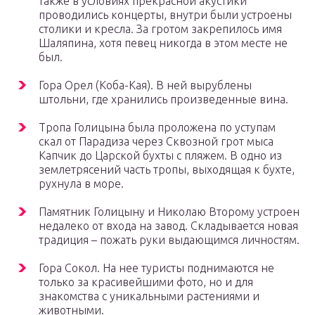
также в условиях прекрасной акустики
проводились концерты, внутри были устроены
столики и кресла. За гротом закрепилось имя
Шаляпина, хотя певец никогда в этом месте не
был.
Гора Орел (Коба-Кая). В ней вырублены
штольни, где хранились произведенные вина.
Тропа Голицына была проложена по уступам
скал от Парадиза через Сквозной грот мыса
Капчик до Царской бухты с пляжем. В одно из
землетрясений часть тропы, выходящая к бухте,
рухнула в море.
Памятник Голицыну и Николаю Второму устроен
недалеко от входа на завод. Складывается новая
традиция – пожать руки выдающимся личностям.
Гора Сокол. На нее туристы поднимаются не
только за красивейшими фото, но и для
знакомства с уникальными растениями и
животными.