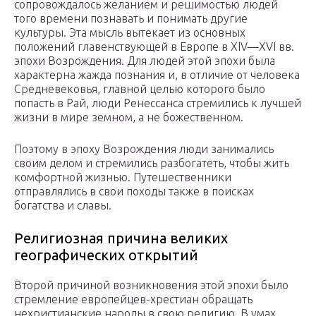
сопровождалось желанием и решимостью людей
того времени познавать и понимать другие
культуры. Эта мысль вытекает из основных
положений главенствующей в Европе в XIV—XVI вв.
эпохи Возрождения. Для людей этой эпохи была
характерна жажда познания и, в отличие от человека
Средневековья, главной целью которого было
попасть в Рай, люди Ренессанса стремились к лучшей
жизни в мире земном, а не божественном.
Поэтому в эпоху Возрождения люди занимались
своим делом и стремились разбогатеть, чтобы жить
комфортной жизнью. Путешественники
отправлялись в свои походы также в поисках
богатства и славы.
Религиозная причина великих
географических открытий
Второй причиной возникновения этой эпохи было
стремление европейцев-хрестиан обращать
нехристианские народы в свою религию. В умах