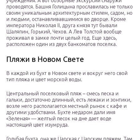
учреждения. А вот обзорные экскурсии снаружи
проводятся. Башня Голицына прославилась не только
своим уникальным архитектурным стилем, садом, но
и людьми, останавливавшимися во дворце. Кроме
императора Николая II, друга князя тут бывали
Шаляпин, Горький, Чехов. А Лев Толстой вообще
проживал в замке почти целый год. Еще здесь,
расположен один из двух банкоматов поселка.
Пляжи в Новом Свете
В каждой из бухт в Новом свете и вокруг него свой
тип пляжа и цвет морской воды.
Центральный поселковый пляж – смесь песка и
гальки, достаточно длинный, есть лежаки и зонтики,
возле него располагается местный рынок с кафе и
другими удобствами. Бухте недаром дали имя
«Зеленая» — желтый песок на дне дает воде
настоящий цвет изумруда.
Голубая бухта, она же Царская с Царским пляжем. Там