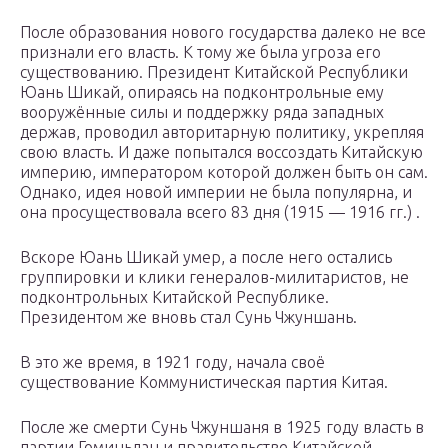
После образования нового государства далеко не все
признали его власть. К тому же была угроза его
существованию. Президент Китайской Республики
Юань Шикай, опираясь на подконтрольные ему
вооружённые силы и поддержку ряда западных
держав, проводил авторитарную политику, укрепляя
свою власть. И даже попытался воссоздать Китайскую
империю, императором которой должен быть он сам.
Однако, идея новой империи не была популярна, и
она просуществовала всего 83 дня (1915 — 1916 гг.) .
Вскоре Юань Шикай умер, а после него остались
группировки и клики генералов-милитаристов, не
подконтрольных Китайской Республике.
Президентом же вновь стал Сунь Чжуншань.
В это же время, в 1921 году, начала своё
существование Коммунистическая партия Китая.
После же смерти Сунь Чжуншаня в 1925 году власть в
партии Гоминьдан и правительстве Китайской