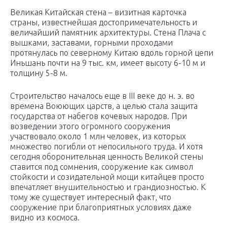
Великая Китайская стена – визитная карточка
страны, известнейшая достопримечательность и
величайший памятник архитектуры. Стена Плача с
вышками, заставами, горными проходами
протянулась по северному Китаю вдоль горной цепи
Иньшань почти на 9 тыс. км, имеет высоту 6-10 м и
толщину 5-8 м.
Строительство началось еще в III веке до н. э. во
времена Воюющих царств, а целью стала защита
государства от набегов кочевых народов. При
возведении этого огромного сооружения
участвовало около 1 млн человек, из которых
множество погибли от непосильного труда. И хотя
сегодня оборонительная ценность Великой стены
ставится под сомнения, сооружение как символ
стойкости и созидательной мощи китайцев просто
впечатляет внушительностью и грандиозностью. К
тому же существует интересный факт, что
сооружение при благоприятных условиях даже
видно из космоса.