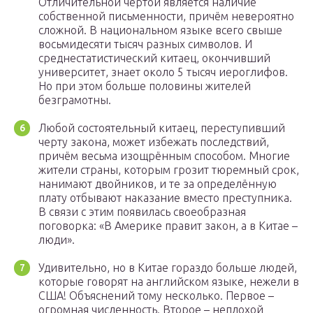
Отличительной чертой является наличие
собственной письменности, причём невероятно
сложной. В национальном языке всего свыше
восьмидесяти тысяч разных символов. И
среднестатистический китаец, окончивший
университет, знает около 5 тысяч иероглифов.
Но при этом больше половины жителей
безграмотны.
Любой состоятельный китаец, переступивший
черту закона, может избежать последствий,
причём весьма изощрённым способом. Многие
жители страны, которым грозит тюремный срок,
нанимают двойников, и те за определённую
плату отбывают наказание вместо преступника.
В связи с этим появилась своеобразная
поговорка: «В Америке правит закон, а в Китае –
люди».
Удивительно, но в Китае гораздо больше людей,
которые говорят на английском языке, нежели в
США! Объяснений тому несколько. Первое –
огромная численность. Второе – неплохой