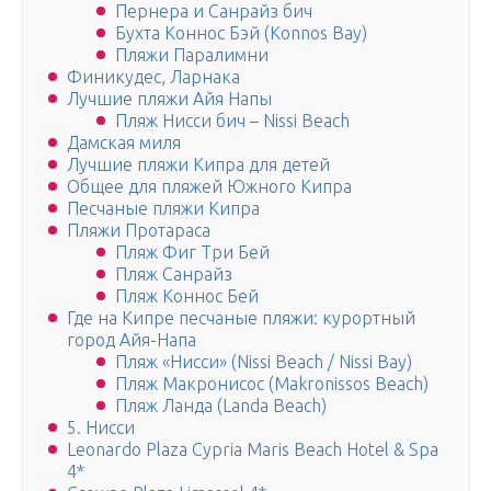
Пернера и Санрайз бич
Бухта Коннос Бэй (Konnos Bay)
Пляжи Паралимни
Финикудес, Ларнака
Лучшие пляжи Айя Напы
Пляж Нисси бич – Nissi Beach
Дамская миля
Лучшие пляжи Кипра для детей
Общее для пляжей Южного Кипра
Песчаные пляжи Кипра
Пляжи Протараса
Пляж Фиг Три Бей
Пляж Санрайз
Пляж Коннос Бей
Где на Кипре песчаные пляжи: курортный
город Айя-Напа
Пляж «Нисси» (Nissi Beach / Nissi Bay)
Пляж Макронисос (Makronissos Beach)
Пляж Ланда (Landa Beach)
5. Нисси
Leonardo Plaza Cypria Maris Beach Hotel & Spa
4*